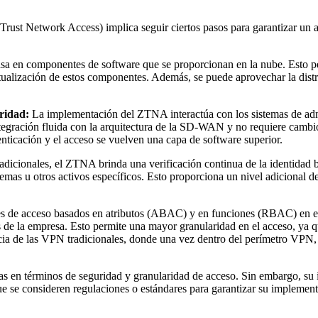
t Network Access) implica seguir ciertos pasos para garantizar un acc
 en componentes de software que se proporcionan en la nube. Esto perm
ualización de estos componentes. Además, se puede aprovechar la distri
uridad:
La implementación del ZTNA interactúa con los sistemas de admi
tegración fluida con la arquitectura de la SD-WAN y no requiere cambios 
tenticación y el acceso se vuelven una capa de software superior.
dicionales, el ZTNA brinda una verificación continua de la identidad ba
stemas u otros activos específicos. Esto proporciona un nivel adicional 
s de acceso basados en atributos (ABAC) y en funciones (RBAC) en el Z
 de la empresa. Esto permite una mayor granularidad en el acceso, ya q
ncia de las VPN tradicionales, donde una vez dentro del perímetro VPN,
s en términos de seguridad y granularidad de acceso. Sin embargo, su 
que se consideren regulaciones o estándares para garantizar su implemen