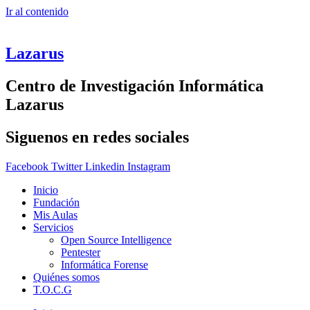
Ir al contenido
Lazarus
Centro de Investigación Informática
Lazarus
Siguenos en redes sociales
Facebook
Twitter
Linkedin
Instagram
Inicio
Fundación
Mis Aulas
Servicios
Open Source Intelligence
Pentester
Informática Forense
Quiénes somos
T.O.C.G