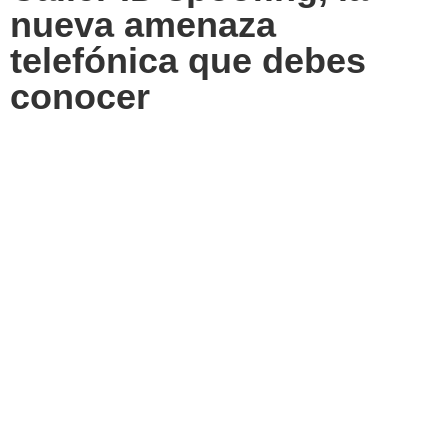
nueva amenaza
telefónica que debes
conocer
La ciberseguridad se ha convertido en una
preocupación cada vez más importante en el mundo
actual, y una técnica que está ganando popularidad
entre los ciberdelincuentes es el caller ID spoofing. Este
ataque se basa en la manipulación del identificador de
llamadas, haciendo que la persona que recibe la
llamada crea que está recibiendo una llamada de
alguien en quien confía o de una entidad legítima. En
este artículo, vamos a explorar en detalle qué es el
caller ID spoofing, cómo identificarlo y las medidas que
se pueden tomar para protegerse de este tipo de
ataque.