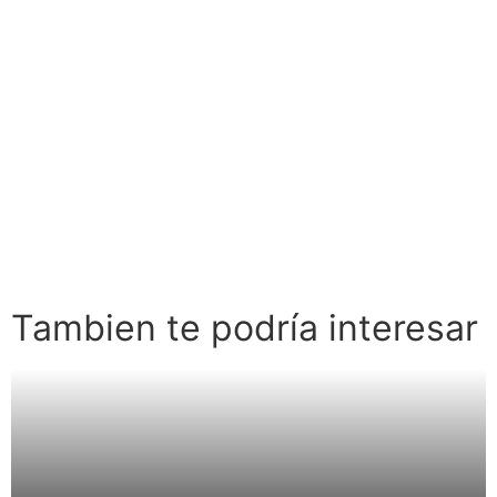
proteger nuestra información y garantizar nuestra
tranquilidad en el mundo digital.
Únete a nuestra comunidad de Informática Forense,
Pentester, Osint y Jurídico.
https://t.me/LAZARUS_VENEZUELA
Tambien te podría interesar