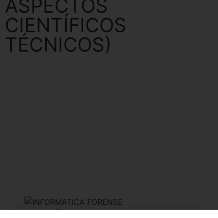
ASPECTOS
CIENTÍFICOS
TÉCNICOS)
El
cómputo forense
o conocida también
como
informática forense
, se especializa en las
técnicas científicas y analíticas en infraestructuras
tecnológicas que permiten identificar, preservar,
analizar y presentar datos que sean válidos dentro de
un procedimiento legal.
Estas técnicas aportan a la reconstrucción del bien
informático, examinar datos residuales, autenticar datos
y explicar las características técnicas del uso aplicado a
los datos y bienes informáticos.
INFORMÁTICA FORENSE