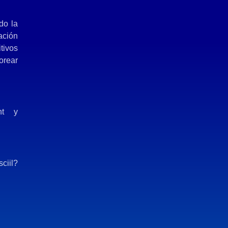
do la
ación
tivos
orear
nt y
ciil?