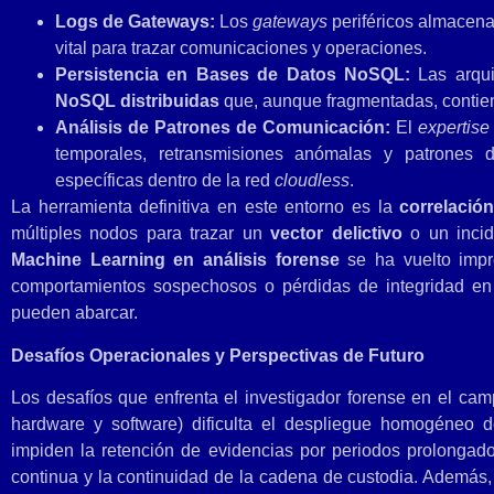
Logs de Gateways:
Los
gateways
periféricos almacena
vital para trazar comunicaciones y operaciones.
Persistencia en Bases de Datos NoSQL:
Las arqui
NoSQL distribuidas
que, aunque fragmentadas, contiene
Análisis de Patrones de Comunicación:
El
expertise
temporales, retransmisiones anómalas y patrones 
específicas dentro de la red
cloudless
.
La herramienta definitiva en este entorno es la
correlació
múltiples nodos para trazar un
vector delictivo
o un incid
Machine Learning en análisis forense
se ha vuelto impre
comportamientos sospechosos o pérdidas de integridad en l
pueden abarcar.
Desafíos Operacionales y Perspectivas de Futuro
Los desafíos que enfrenta el investigador forense en el c
hardware y software) dificulta el despliegue homogéneo 
impiden la retención de evidencias por periodos prolongad
continua y la continuidad de la cadena de custodia. Además, 