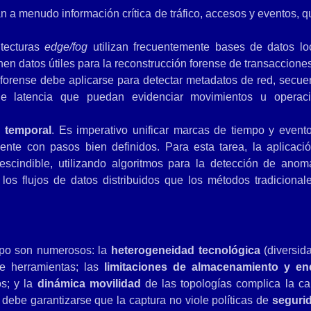
n a menudo información crítica de tráfico, accesos y eventos, q
tecturas
edge/fog
utilizan frecuentemente bases de datos lo
n datos útiles para la reconstrucción forense de transacciones
forense debe aplicarse para detectar metadatos de red, secue
de latencia que puedan evidenciar movimientos u operac
n temporal
. Es imperativo unificar marcas de tiempo y event
ente con pasos bien definidos. Para esta tarea, la aplicaci
scindible, utilizando algoritmos para la detección de anoma
os flujos de datos distribuidos que los métodos tradicional
ampo son numerosos: la
heterogeneidad tecnológica
(diversid
de herramientas; las
limitaciones de almacenamiento y en
os; y la
dinámica movilidad
de las topologías complica la ca
debe garantizarse que la captura no viole políticas de
seguri