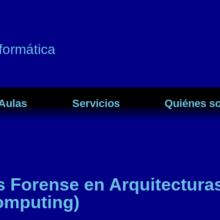
formática
Aulas
Servicios
Quiénes s
s Forense en Arquitectura
omputing)