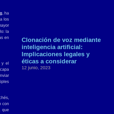
g
, ha
a los
mayor
o: la
as en
Clonación de voz mediante
inteligencia artificial:
Implicaciones legales y
éticas a considerar
 y el
12 junio, 2023
capa
nviar
iples
chés,
n con
a
que