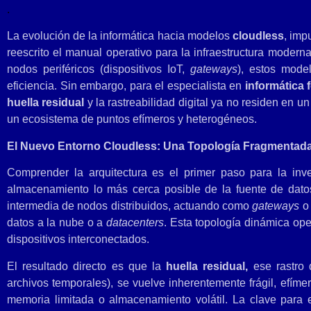
.
La evolución de la informática hacia modelos
cloudless
, imp
reescrito el manual operativo para la infraestructura modern
nodos periféricos (dispositivos IoT,
gateways
), estos mode
eficiencia. Sin embargo, para el especialista en
informática 
huella residual
y la rastreabilidad digital ya no residen en u
un ecosistema de puntos efímeros y heterogéneos.
El Nuevo Entorno Cloudless: Una Topología Fragmentad
Comprender la arquitectura es el primer paso para la inv
almacenamiento lo más cerca posible de la fuente de datos
intermedia de nodos distribuidos, actuando como
gateways
datos a la nube o a
datacenters
. Esta topología dinámica op
dispositivos interconectados.
El resultado directo es que la
huella residual,
ese rastro 
archivos temporales), se vuelve inherentemente frágil, efí
memoria limitada o almacenamiento volátil. La clave para e