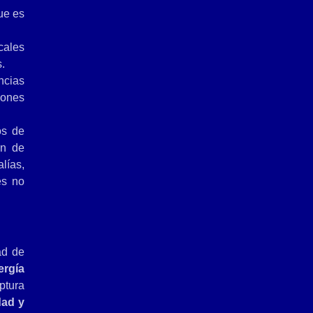
ue es
cales
.
ncias
iones
os de
ón de
lías,
es no
ad de
ergía
ptura
dad y