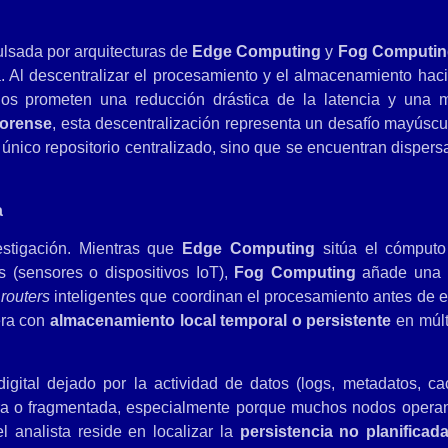
ulsada por arquitecturas de
Edge Computing
y
Fog Computin
a. Al descentralizar el procesamiento y el almacenamiento haci
los prometen una reducción drástica de la latencia y una 
forense
, esta descentralización representa un desafío mayúscul
n único repositorio centralizado, sino que se encuentran dispers
a
estigación. Mientras que
Edge Computing
sitúa el cómputo
 (sensores o dispositivos IoT),
Fog Computing
añade una 
o
routers
inteligentes que coordinan el procesamiento antes de e
era con
almacenamiento local temporal o persistente
en múlt
digital dejado por la actividad de datos (logs, metadatos, ca
mera o fragmentada, especialmente porque muchos nodos opera
l analista reside en localizar la
persistencia no planificad