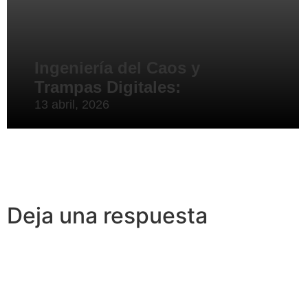
Ingeniería del Caos y
Trampas Digitales:
13 abril, 2026
Deja una respuesta
Lo siento, debes estar
conectado
para publicar un coment