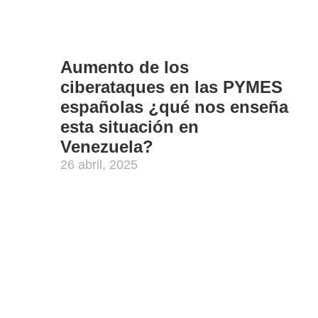
ones;
ción,
Aumento de los
ón. A
ciberataques en las PYMES
uevas
españolas ¿qué nos enseña
esta situación en
 para
Venezuela?
zas a
r los
26 abril, 2025
po de
stema
,
un
ación