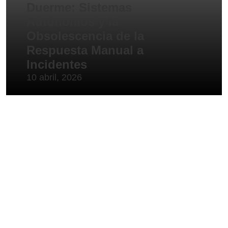
Duerme: Sistemas
Autónomos y la
Obsolescencia de la
Respuesta Manual a
Incidentes
10 abril, 2026
ario.