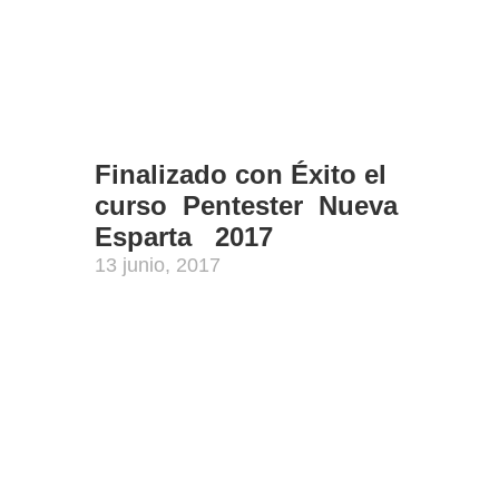
es la
la en
on el
mGPT,
Finalizado con Éxito el
Estos
curso Pentester Nueva
stafa
Esparta 2017
ing y
13 junio, 2017
on un
iduos
idad
nal o