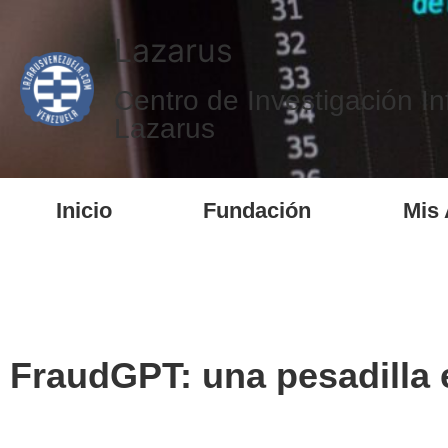
Lazarus
Centro de Investigación In
Lazarus
Inicio
Fundación
Mis 
FraudGPT: una pesadilla e
El auge de la inteligencia artificial ha traído consigo g