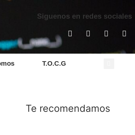
Siguenos en redes sociales
omos
T.O.C.G
Te recomendamos
gar a