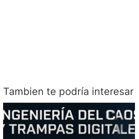
En conclusión, la evolución de la inteligencia artificia
amenazas en el futuro, por lo que es importante estar a
el desarrollo de soluciones efectivas para contrarrestarlas
Para más contenido como este, únete a nuestra comunidad 
https://t.me/LAZARUS_VENEZUELA
Tambien te podría interesar