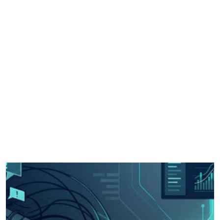
l generativa plantea desafíos para la detección y prevenci
l tanto de estas amenazas emergentes y trabajar en conjun
.
de Informática Forense, Pentester, Osint y Jurídico.