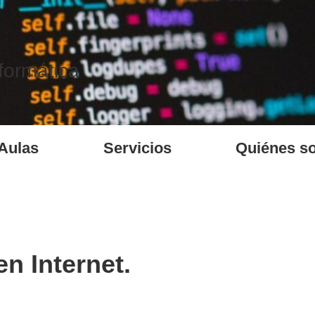
formática
Aulas
Servicios
Quiénes s
n Internet.
randes avances en diversos campos, pero también ha dado lu