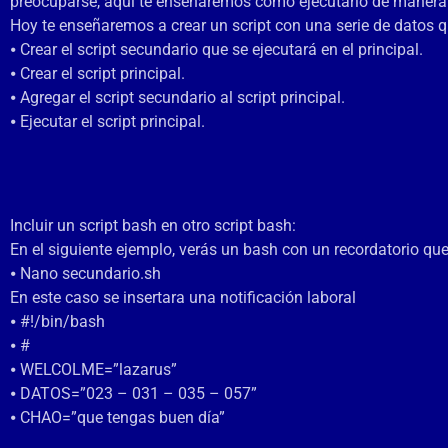
preocuparse, aquí te enseñaremos cómo ejecutarlo de manera 
Hoy te enseñaremos a crear un script con una serie de datos qu
⦁ Crear el script secundario que se ejecutará en el principal.
⦁ Crear el script principal.
⦁ Agregar el script secundario al script principal.
⦁ Ejecutar el script principal.
Incluir un script bash en otro script bash:
En el siguiente ejemplo, verás un bash con un recordatorio que s
⦁ Nano secundario.sh
En este caso se insertara una notificación laboral
⦁ #!/bin/bash
⦁ #
⦁ WELCOLME=”lazarus”
⦁ DATOS=”023 – 031 – 035 – 057”
⦁ CHAO=”que tengas buen día”