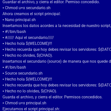
Guardar el archivo, y cierra el editor. Permiso concedido.
⦁ Chmod u+x secundario.sh
Ahora creamos el script principal:
⦁ Nano principal.sh
Insertamos los datos acordes a la necesidad de nuestro script,
⦁ #!/bin/bash
⦁ #///// Aquí el secundario/////
⦁ Hecho hola ${WELCOME}!!!
⦁ Hecho recuerda que hoy debes revisar los servidores: ${DAT
⦁ Hecho no olvides, ${CHAO}.
Insertamos el secundario (source) de manera que nos quede de
⦁ #!/bin/bash
⦁ Source secundario.sh
⦁ Hecho hola ${WELCOME}!!!
⦁ Hecho recuerda que hoy debes revisar los servidores: ${DAT
⦁ Hecho no lo olvides, ${CHAO}.
Guarda el archivo, y cierra el editor. Permisos concedidos.
⦁ Chmod u+x principal.sh
Ejecutamos el script principal.sh: