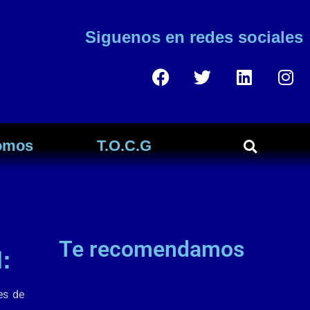
Siguenos en redes sociales
omos
T.O.C.G
Te recomendamos
:
es de