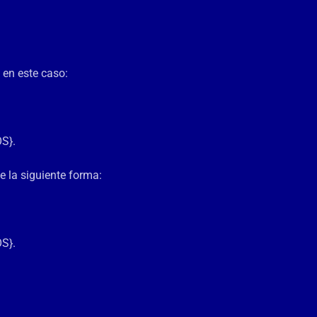
 en este caso:
OS}.
 la siguiente forma:
OS}.