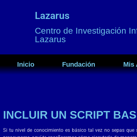
Lazarus
Centro de Investigación In
Lazarus
Inicio
Fundación
Mis 
INCLUIR UN SCRIPT BA
Si tu nivel de conocimiento es básico tal vez no sepas que 