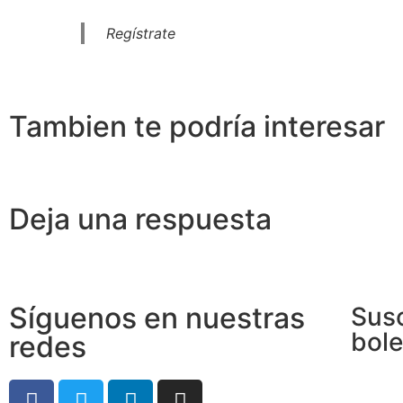
Regístrate
El
Si
Ingeniería del Caos y Trampas
Ob
Digitales:
Ma
Tambien te podría interesar
13 abril, 2026
10 a
Deja una respuesta
Lo siento, debes estar
conectado
para publicar un coment
Síguenos en nuestras
Susc
bole
redes