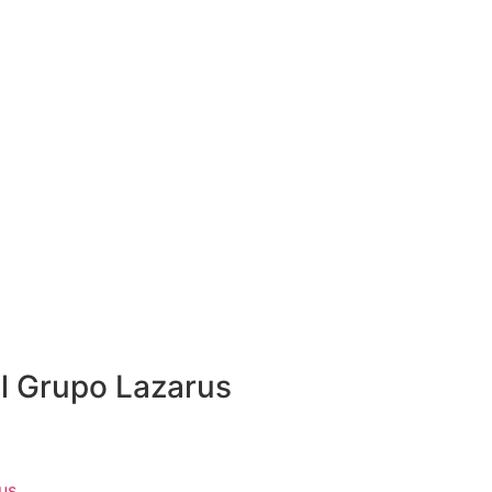
ro de Identidades
y el Auge del Crimen
o Aumentado por
Artificial
l Grupo Lazarus
us