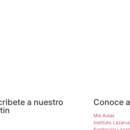
 Adversario que Nunca Duerme:
El Secuest
stemas Autónomos y la
Sintéticas 
solescencia de la Respuesta
Organizad
nual a Incidentes
Inteligencia 
bril, 2026
9 abril, 2026
ario.
ribete a nuestro
Conoce a
tin
Mis Aulas
Instituto Lazarus
Fundación Lazar