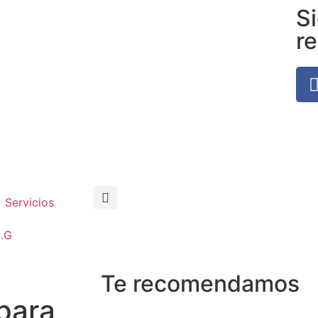
S
r
Servicios
C.G
Te recomendamos
para