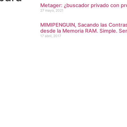
Metager: ¿buscador privado con pr
27 mayo, 2021
1? Ponencia
MIMIPENGUIN, Sacando las Contras
 hablara de
desde la Memoria RAM. Simple. Senc
17 abril, 2017
ivel de la alta
s que no
ectó la forma
la tecnología.
nábamos
lmente se ha
e
e su servicio
zonas donde
isponibiliza a